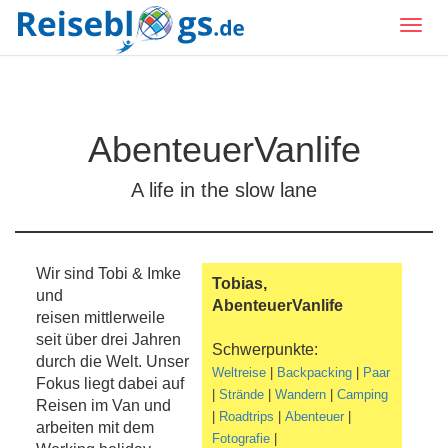
AbenteuerVanlife
A life in the slow lane
Wir sind Tobi & Imke
Tobias,
und
AbenteuerVanlife
reisen mittlerweile
seit über drei Jahren
Schwerpunkte:
durch die Welt. Unser
Weltreise
|
Backpacking
|
Paar
Fokus liegt dabei auf
|
Strände
|
Wandern
|
Camping
Reisen im Van und
|
Roadtrips
|
Abenteuer
|
arbeiten mit dem
Fotografie
|