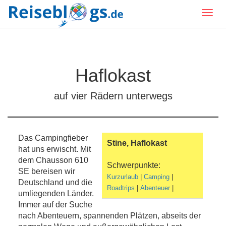
Haflokast
auf vier Rädern unterwegs
Das Campingfieber
Stine, Haflokast
hat uns erwischt. Mit
dem Chausson 610
Schwerpunkte:
SE bereisen wir
Kurzurlaub
|
Camping
|
Deutschland und die
Roadtrips
|
Abenteuer
|
umliegenden Länder.
Immer auf der Suche
nach Abenteuern, spannenden Plätzen, abseits der